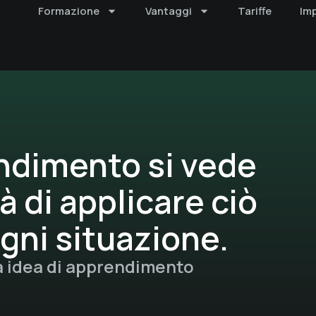
Formazione
Vantaggi
Tariffe
Im
endimento si vede
à di applicare ciò
ogni situazione.
a idea di apprendimento