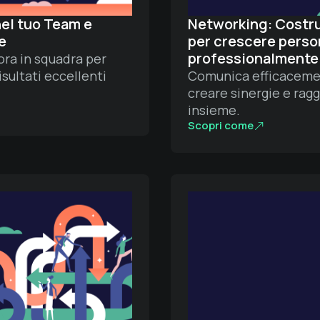
el tuo Team e
Networking: Costrui
e
per crescere pers
professionalmente
ra in squadra per
isultati eccellenti
Comunica efficacemen
creare sinergie e ragg
insieme.
Scopri come